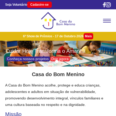
Seja Voluntário
Cadastre-se
6º Show de Prêmios - 17 de Outubro 2026
Mais
Cuidar Hoje Transforma o Amanhã
Mais Informações
Conheça nossos projetos
Doe agora
Casa do Bom Menino
A Casa do Bom Menino acolhe, protege e educa crianças,
adolescentes e adultos em situação de vulnerabilidade,
promovendo desenvolvimento integral, vínculos familiares e
uma cultura baseada no respeito e na dignidade.
Missão